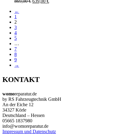
869,00
€
639,00
€
←
1
2
3
4
5
…
7
8
9
→
KONTAKT
womo
reparatur.de
by RS Fahrzeugtechnik GmbH
An der Eiche 12
34327 Körle
Deutschland – Hessen
05665 1837980
info@womoreparatur.de
Impressum und Datenschutz