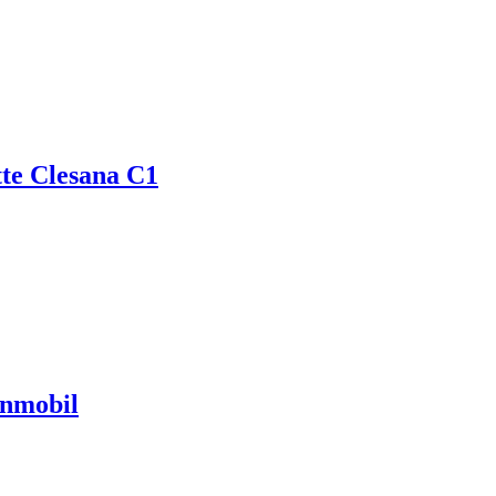
e Clesana C1
hnmobil