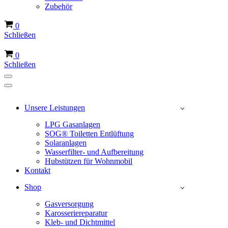
Zubehör
Warenkorb
0
Schließen
Warenkorb
0
Schließen
Navigations-
Menü
Navigations-
Menü
Unsere Leistungen
LPG Gasanlagen
SOG® Toiletten Entlüftung
Solaranlagen
Wasserfilter- und Aufbereitung
Hubstützen für Wohnmobil
Kontakt
Shop
Gasversorgung
Karosseriereparatur
Kleb- und Dichtmittel