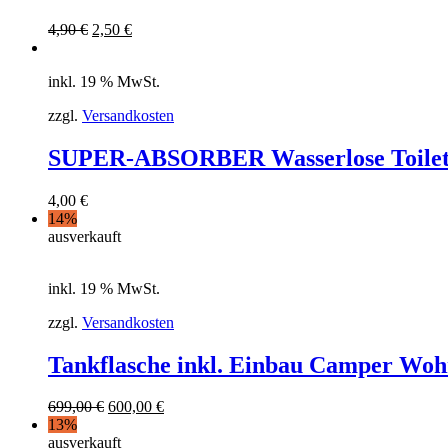
4,90
€
2,50
€
inkl. 19 % MwSt.
zzgl.
Versandkosten
SUPER-ABSORBER Wasserlose Toilett
4,00
€
14%
ausverkauft
inkl. 19 % MwSt.
zzgl.
Versandkosten
Tankflasche inkl. Einbau Camper Wo
699,00
€
600,00
€
13%
ausverkauft