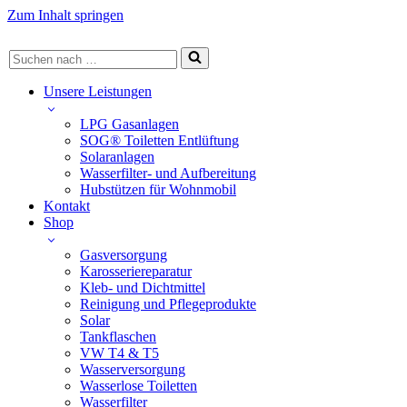
Zum Inhalt springen
Suchen
nach …
Unsere Leistungen
LPG Gasanlagen
SOG® Toiletten Entlüftung
Solaranlagen
Wasserfilter- und Aufbereitung
Hubstützen für Wohnmobil
Kontakt
Shop
Gasversorgung
Karosseriereparatur
Kleb- und Dichtmittel
Reinigung und Pflegeprodukte
Solar
Tankflaschen
VW T4 & T5
Wasserversorgung
Wasserlose Toiletten
Wasserfilter