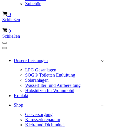
Zubehör
Warenkorb
0
Schließen
Warenkorb
0
Schließen
Navigations-
Menü
Navigations-
Menü
Unsere Leistungen
LPG Gasanlagen
SOG® Toiletten Entlüftung
Solaranlagen
Wasserfilter- und Aufbereitung
Hubstützen für Wohnmobil
Kontakt
Shop
Gasversorgung
Karosseriereparatur
Kleb- und Dichtmittel